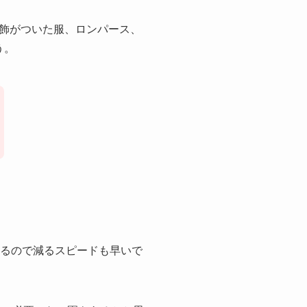
飾がついた服、ロンパース、
う。
さるので減るスピードも早いで